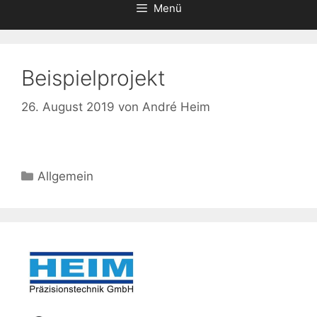
Menü
Beispielprojekt
26. August 2019
von
André Heim
Kategorien
Allgemein